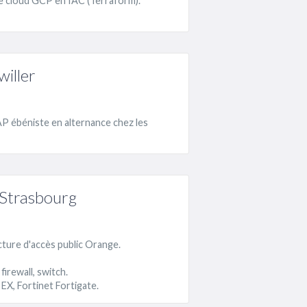
le cloud GCP en IAC (Terraform).
iller
AP ébéniste en alternance chez les
 Strasbourg
cture d'accès public Orange.
firewall, switch.
EX, Fortinet Fortigate.