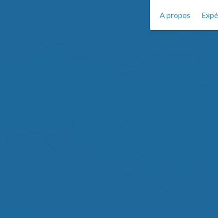
A propos
Expé